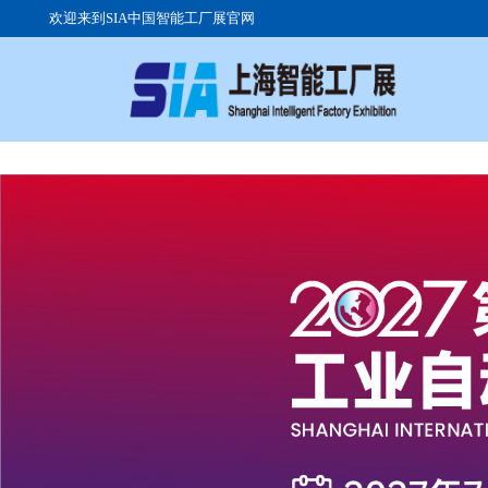
欢迎来到SIA中国智能工厂展官网
关于展会
参展流程
参观注册
展会日程
展品范围
组团参观
展馆交通
高峰论坛
交通路线
展品范围
往届展商
签证服务
展会现场
展位价格
广告投放